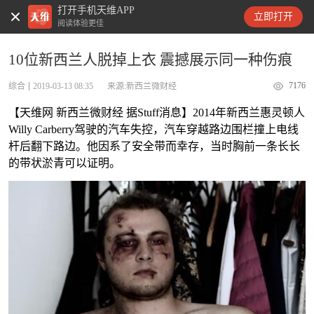
打开手机天维APP
天维新闻
立即打开
阅读体验更佳
10位新西兰人脱掉上衣 震撼展示同一种伤痕
7176
综合
2019-03-13 08:35
来源:新西兰微财经
【天维网 新西兰微财经 据Stuff消息】2014年新西兰惠灵顿人
Willy Carberry驾驶的汽车失控，汽车穿越路边围栏撞上电线
杆后翻下路边。他因系了安全带而幸存，当时胸前一条长长
的带状淤青可以证明。