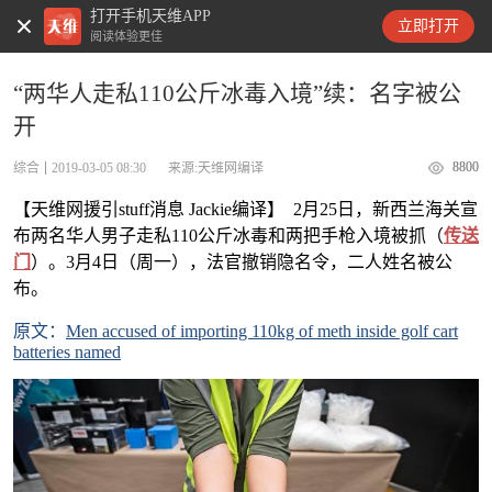
打开手机天维APP
天维新闻
立即打开
阅读体验更佳
“两华人走私110公斤冰毒入境”续：名字被公
开
8800
综合
2019-03-05 08:30
来源:天维网编译
【天维网援引stuff消息 Jackie编译】 2月25日，新西兰海关宣
布两名华人男子走私110公斤冰毒和两把手枪入境被抓（
传送
门
）。3月4日（周一），法官撤销隐名令，二人姓名被公
布。
原文：
Men accused of importing 110kg of meth inside golf cart
batteries named