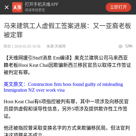
打开手机天维APP
天维新闻
立即打开
阅读体验更佳
马来建筑工人虚假工签案进展：又一亚裔老板
被定罪
5296
综合
2019-02-05 10:58
来源:天维网
【天维网援引Stuff消息 Em编译】奥克兰建筑公司马来西亚
籍老板Hooi Keat Chai因欺骗新西兰移民官员以取得工作签证
被判定有罪。
英文原文：Construction firm boss found guilty of misleading
Immigration NZ over work visa
Hooi Keat Chai有6项指控被判有罪，其中一项涉及向移民官
员提供虚假和误导性信息，另外5项涉及提供欺诈性工作签
证。
他还被指控曾采取变换名字的方式来欺骗移民局，但法官判
决这项罪名不成立。