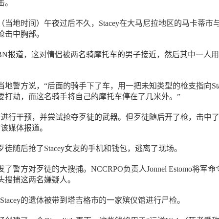
击。
当地时间）午夜过后不久，Stacey在大马尼拉地区的马卡蒂市
枪击中胸部。
 CBN报道，这对情侣被两名骑摩托车的男子接近，然后其中一人
。
地警方说，“后面的骑手下了车，用一把未知类型的枪支指向Stac
要打劫，而这名骑手将自己的摩托车停在了几米外。”
图进行干预，并尝试抢夺歹徒的武器。但歹徒随后开了枪，击中
”该媒体报道。
徒随后抢了Stacey女友的手机和钱包，逃离了现场。
警方对歹徒的大搜捕。NCCRPO负责人Jonnel Estomo将军命
头搜捕这两名嫌疑人。
道，Stacey的遗体被带到塔吉格市的一家殡仪馆进行尸检。