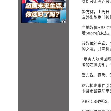
身份袭击者的袭
警方称，上周日（
友外出散步时被
当地媒体ABS
着Stacey的女友
该媒体补充道，当
的女友，并声称
“受害人随后试
者的左侧胸部。
警方说，据悉，歹
这起枪击事件引发了
卡蒂市警察局牵
ABS CBN报