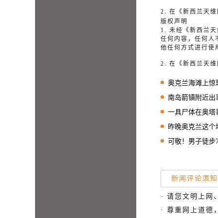
2. 在《新西兰
版权声明
1. 未经《新西
任何内容，任何人
他任何方式进行使
2. 在《新西兰
奥克兰海滩上惊现剧
南岛箭镇附近出事
一具尸体在奥塔哥
昨晚奥克兰这个地方
可敬！男子徒步
新闻评论须知
· 请您文明上网
· 尊重网上道