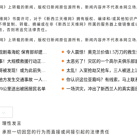
天维网》上转载的新闻，版权归新闻原信源所有，新闻内容并不代表本网立场
兰天维网》书面许可，对于《新西兰天维网》拥有版权、编译和/或其他知识
不得复制、转载、摘编或在非《新西兰天维网》所属的服务器上做镜像或
用，否则将追究法律责任。
天维网》上转载的新闻，版权归新闻原信源所有，新闻内容并不代表本网立场
毒海蛇 保育部却建议“放生”
令人震惊！奥克兰价值1.5万刀的救生设备被
！大规模救援行动正在展开
太恶劣了！灾区的一个高尔夫俱乐部遭洗劫一空
被发现！或为此前失踪猎人
太乱！入室抢劫又抢车，三人被送上法庭
发生交通事故 一人当场死亡
你认识这位亚裔吗？有线索，马上联系新西兰警方
70公里送出被困居民名单
一场洪灾，冲出了新西兰人的真实面目…
、理性发言
德，承担一切因您的行为而直接或间接引起的法律责任