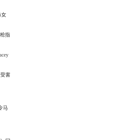
与女
用枪指
ey
了受害
令马