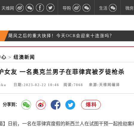
天维网
导购
生活
微房
飓风之后的重大抉择！今天OCR会迎来十连涨吗？
总理表态：将给企业更多支持 今天就会发布补贴方
华人移民梦破碎！职位在绿名单上，却连签证都没法
案
中心
>
纽澳新闻
南岛箭镇附近出事！大规模救援行动正在展开
续
护女友 一名奥克兰男子在菲律宾被歹徒枪杀
uka 日期:2023-02-22 10:46 阅读:
7868
来源:天维网编译
分享到：
道】日前，一名在菲律宾度假的新西兰人在试图干预一起抢劫案