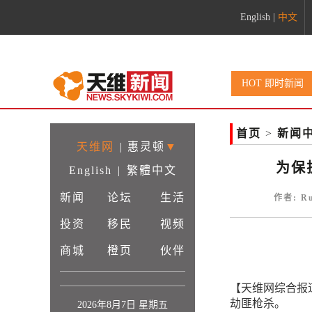
English
|
中文
HOT 即时新闻
首页
>
新闻
天维网
|
惠灵顿
▼
为保
English
|
繁體中文
新闻
论坛
生活
作者: R
投资
移民
视频
商城
橙页
伙伴
【天维网综合报
劫匪枪杀。
2026年8月7日 星期五