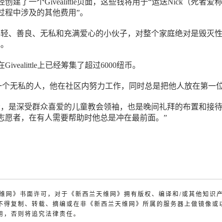
建了一个Givealittle页面，这些钱将用于“运送Nick（死者爱
过程中涉及的其他费用”。
年轻、善良、无私和充满爱心的小伙子，对整个家庭绝对是毁灭
说。
vealittle上已经筹集了超过6000纽币。
述为一个无私的人，他在社区内努力工作，同时总是把他人放在第一
众，是深受群众喜爱的儿童教会领袖，也是晚间礼拜的布置和接
志愿者，在有人需要帮助时他总是冲在最前面。”
兰天维网》书面许可，对于《新西兰天维网》拥有版权、编译和/或其他知识
不得复制、转载、摘编或在非《新西兰天维网》所属的服务器上做镜像或
用，否则将追究法律责任。