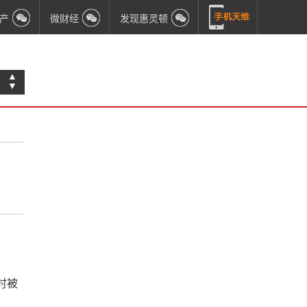
产
微财经
发现惠灵顿
▲
▼
时被