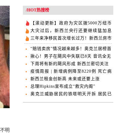
/HOT热搜榜
【滚动更新】政府为灾区拨5000万纽币
临时救济金
大灾过后，新西兰央行还要继续猛加息
吗？
三年来净移民首次增长过万！新西兰房市
又要起飞？
“赔钱卖房”情况越来越多！奥克兰居榜首
揪心！男子在飓风中失联已8天 音讯全无
下周将有新的飓风形成 新西兰密切关注
疫情周报 | 新增病例降至8220例 死亡病
例24人
新西兰租金创新高 未来或还要上涨
总理Hipkins宣布成立“救灾内阁”
奥克兰威胁居民的铁塔明天开拆 居民已
疏散一周
的不明