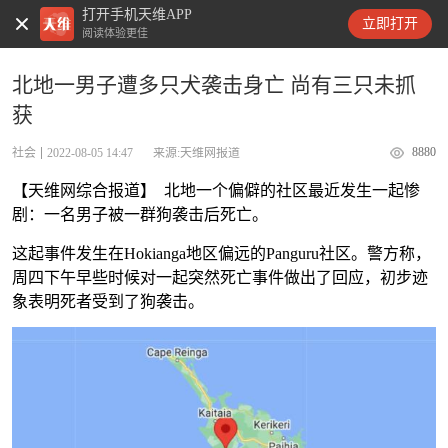
打开手机天维APP
天维新闻
立即打开
阅读体验更佳
北地一男子遭多只犬袭击身亡 尚有三只未抓
获
8880
社会
2022-08-05 14:47
来源:天维网报道
【天维网综合报道】 北地一个偏僻的社区最近发生一起惨
剧：一名男子被一群狗袭击后死亡。
这起事件发生在Hokianga地区偏远的Panguru社区。警方称，
周四下午早些时候对一起突然死亡事件做出了回应，初步迹
象表明死者受到了狗袭击。