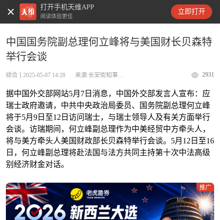
打开手机天维APP
天维新闻
立即打开
阅读体验更佳
中国国务院副总理何立峰将与美国财长贝森特
举行会谈
2931
综合
2025-05-07 14:28
来源:长安街知事微信公众号
据中国外交部网站5月7日消息，中国外交部发言人宣布：应
瑞士政府邀请，中共中央政治局委员、国务院副总理何立峰
将于5月9日至12日访问瑞士，与瑞士领导人及有关方面举行
会谈。访瑞期间，何立峰副总理作为中美经贸中方牵头人，
将与美方牵头人美国财政部长贝森特举行会谈。5月12日至16
日，何立峰副总理将赴法国与法方共同主持第十次中法高级
别经济财金对话。
推广