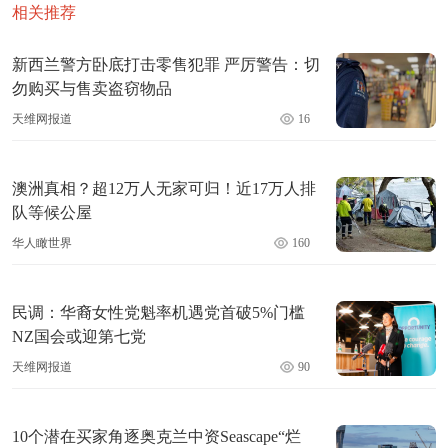
相关推荐
新西兰警方卧底打击零售犯罪 严厉警告：切
勿购买与售卖盗窃物品
天维网报道
16
澳洲真相？超12万人无家可归！近17万人排
队等候公屋
华人瞰世界
160
民调：华裔女性党魁率机遇党首破5%门槛
NZ国会或迎第七党
天维网报道
90
10个潜在买家角逐奥克兰中资Seascape“烂