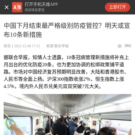
打开手机天维APP
天维新闻
立即打开
阅读体验更佳
中国下月结束最严格级别防疫管控？明天或宣
布10条新措施
2962
综合
2022-12-06 17:21
来源:联合早报
据联合早报，知情人士透露，10条冠病管理新措施将补充上
月出台的优化防疫20条，也为更加协调的松绑政策铺平道
路。市场对中国经济复苏预期明显改善，大陆和香港股市、
人民币等全面上扬。沪深300指数收涨2％，恒生指数上涨
4.5％，境内外人民币兑美元双双突破7元大关。