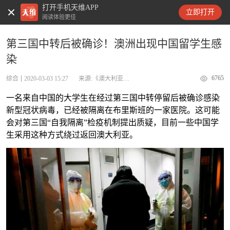
打开手机天维APP
天维新闻
立即打开
阅读体验更佳
第三国中转后被确诊！澳洲出现中国留学生感
染
6765
综合
2020-03-03 15:27
来源:《澳大利亚人报》
一名来自中国的大学生在经过第三国中转停留后被确诊感染
新型冠状病毒，已经被隔离在布里斯班的一家医院。这可能
会对第三国“自我隔离”检疫机制提出质疑，目前一些中国学
生采用这种方式绕过返回澳大利亚。