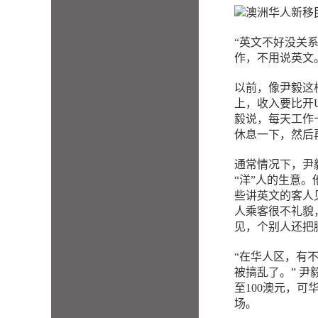
“英文不好没关系
作，不用说英文
以前，像尹毅这
上，收入要比开U
毅说，每天工作
休息一下，然后
通常情况下，尹
“洋”人的生意
些讲英文的客人
人乘客很不礼貌
见，个别人还把
“在华人区，有
被搞乱了。” 尹
至100澳元，可
场。