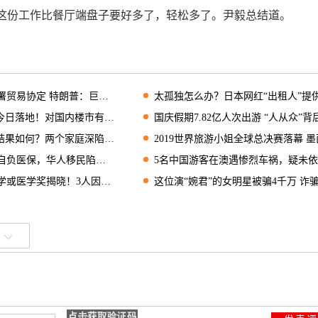
这份工作比餐厅端盘子要好多了，轻松多了。尹毅总结道。
易协定 特朗普：巨大的成功
太孤独怎么办？日本网红“出租人”提供各种
日落地！对国内楼市有何影响？
国庆假期7.82亿人次出游 “人从众”背后是什
果如何？两个家庭深陷双输困局
2019世界旅游小姐全球总决赛落幕 墨西哥佳丽
负医保，华人移民陷入两难
5名中国游客在澳遇惨烈车祸，疑未依规停车让
或医学奖揭晓！3人因这一发现获奖
这位演“婉君”的女明星被骗4千万 诈骗犯遭