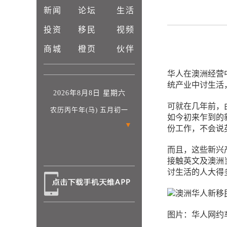
新闻
论坛
生活
投资
移民
视频
商城
橙页
伙伴
华人在澳洲经营
统产业中讨生活
2026年8月8日 星期六
可就在几年前，
农历丙午年(马) 五月初一
如今初来乍到的
▼
份工作，不会说
而且，这些新兴
接触英文及澳洲
讨生活的人大得
图片：华人网约