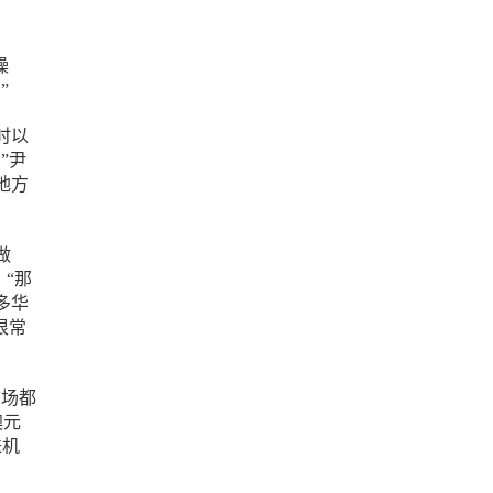
操
”
时以
”尹
地方
做
“那
多华
很常
市场都
澳元
送机