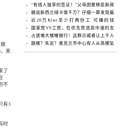
最受伤！
“有钱人独享的签证！”父母团聚移民新政
遭炮轰
据说新西兰绿卡值千万？仔细一算发现最
有价值的是…
近20万Kiwi至少打两份工 可赚的钱
却……
国家党VS工党，在优先党选民中谁的支
持率更高？
占道堵大楼睡银行！这群示威者让上千人
不能正常上班
跳楼？失足？奥克兰市中心有人从高楼坠
社做
r。来
亡
来了
在
也不
只有3
有时