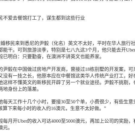
通过结婚移民来到悉尼的尹毅（化名）英文不太好，平时在华人旅行
都能干。可到旅游淡季，特别是七八九这3个月，他只能去开Ube
毅已明白：只要勤奋，在澳洲不讲英文也能养家。
的尹毅在中国做过房地产开发商，曾接过18栋别墅的开发案，可
又没有一技之长，他原本应在中餐馆这类华人传统产业打工，好
及像他这样不懂英文的新移民开辟了另一个就业途径。尹毅不挑剔，
两地身份上的落差。
r他每天工作十几个小时，要接30至50个单，小费很少，有些生意
核算下来每小时的收入约16澳元，生意不太好做。”
每月开Uber的收入可达4000至5000澳元，再加上公司的奖励，
0澳元。