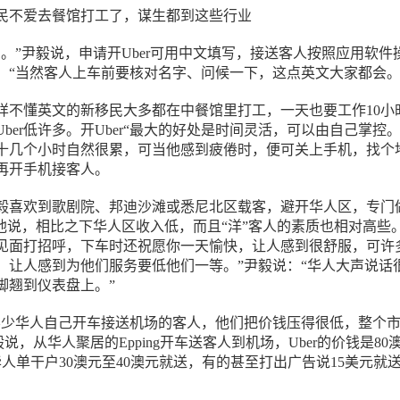
。”尹毅说，申请开Uber可用中文填写，接送客人按照应用软件
。“当然客人上车前要核对名字、问候一下，这点英文大家都会。
样不懂英文的新移民大多都在中餐馆里打工，一天也要工作10小
ber低许多。开Uber“最大的好处是时间灵活，可以由自己掌控。
十几个小时自然很累，可当他感到疲倦时，便可关上手机，找个
再开手机接客人。
毅喜欢到歌剧院、邦迪沙滩或悉尼北区载客，避开华人区，专门
。他说，相比之下华人区收入低，而且“洋”客人的素质也相对高些。
见面打招呼，下车时还祝愿你一天愉快，让人感到很舒服，可许
，让人感到为他们服务要低他们一等。”尹毅说：“华人大声说话
脚翘到仪表盘上。”
不少华人自己开车接送机场的客人，他们把价钱压得很低，整个
毅说，从华人聚居的Epping开车送客人到机场，Uber的价钱是80
华人单干户30澳元至40澳元就送，有的甚至打出广告说15美元就