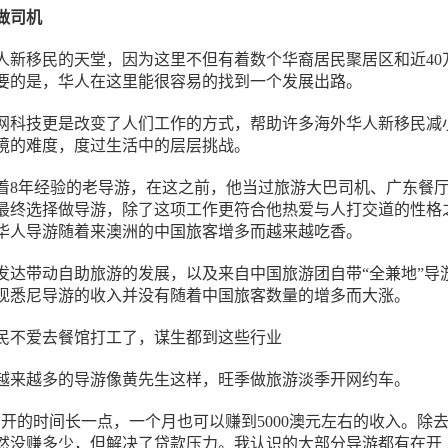
做司机
人新移民的天堂，因为这里不但有着数个华裔居民聚居区和近40
要的是，华人在这里能很容易的找到一个发展出路。
网科技更是改变了人们工作的方式，帮助许多海外华人新移民减
境的难度，度过生活中的层层挑战。
着8年经验的老导游，在这之前，他当过旅游大巴司机、广东餐
最终选择做导游，除了这项工作更符合他热爱与人打交道的性格
华人导游随着来澳洲的中国旅客增多而越来越吃香。
发达带动自助旅游的发展，以及来自中国旅游团自带“全兼地”导
现悉尼导游的收入并没有随着中国旅客数量的增多而大涨。
越来越多的导游像黄先生这样，旺季做旅游淡季开网约车。
如开的时间长一点，一个月也可以赚到5000澳元左右的收入。除
然没赚多少，但解决了贷款压力。我认识的大部分导游都有在开