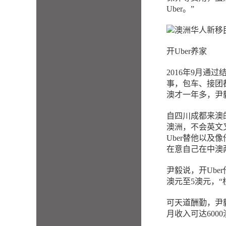
Uber。”
开Uber养家
2016年9月
事，包车、接团
澳才一年多，尹
自四川成都来澳
澳洲，不会英文
Uber替他以
在意自己在中澳
尹毅说，开Ube
澳元至5澳元，“
可天道酬勤，尹毅
月收入可达600