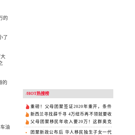
万的
小了
厅大
之
游的
/HOT热搜榜
重磅！父母团聚签证2020年重开，条件
是…
新西兰寻找薛千寻 4万纽币再不领就要收
走了
父母团聚移民年收入要20万！这群奥克
去车油
兰人竟轻松达标了...
团聚新政公布后 华人移民独生子女一代