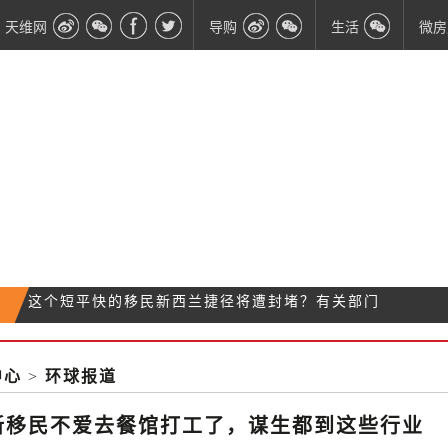
天维网
导购
生活
微房
传说中400纽币一天的这种工作 真实状态是…
留学产业或迎大震荡：当局考虑把这个文凭“全砍
占道堵大楼睡银行！这群示威者让上千人不能正常上
了”！
中心
>
环球报道
这个短平快的移民新西兰捷径将遭封堵？有关部门
班
说……
新移民不爱去餐馆打工了，谋生都到这些行业