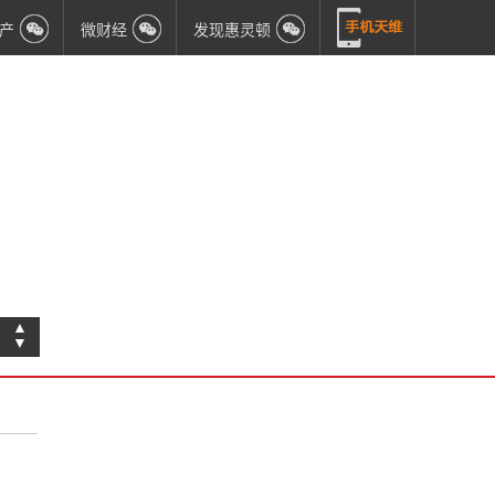
产
微财经
发现惠灵顿
▲
▼