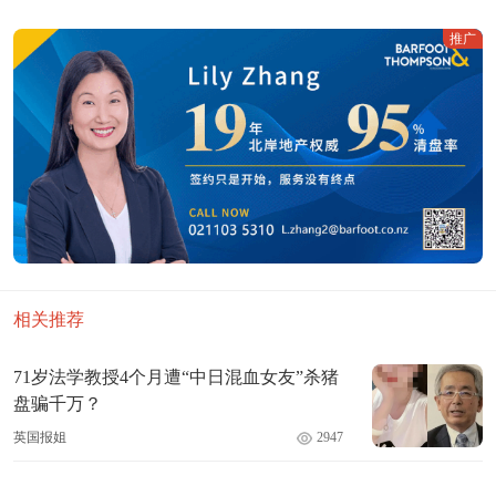
推广
相关推荐
71岁法学教授4个月遭“中日混血女友”杀猪
盘骗千万？
英国报姐
2947