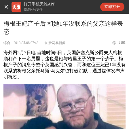
打开手机天维APP
天维新闻
立即打开
阅读体验更佳
梅根王妃产子后 和她1年没联系的父亲这样表
态
2161
综合
2019-05-08 07:48
来源:网易新闻
海外网5月7日电 当地时间6日，英国萨塞克斯公爵夫人梅根
顺利产下一名男婴，这也是她与哈里王子的第一个孩子。梅
根产子的消息令整个英国感到兴奋，而和这位王妃已1年没有
联系的梅根父亲托马斯·马克尔也打破沉默，通过媒体发布声
明祝贺。