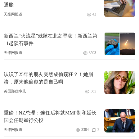
通胀
天维网报道
43
新西兰“火流星”残骸在北岛寻获！新西兰第
11起陨石事件
天维网报道
3593
认识了25年的朋友突然成偷窥狂？！她崩
溃，原来他偷窥的是自己啊
英国那些事儿
365
重磅！NZ总理：连任后将就MMP制和延长
国会任期举行公投
天维网报道
3384
2