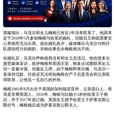
英媒指出，马克尔和女儿梅根已有近1年没有联系了。他原本
定于2018年5月参加梅根与哈里的婚礼，但随后又称因需要安
心养病而无法出席。就在婚礼前夕，媒体曝出马克尔与狗仔
队摆拍照片的闹剧，并称此事也令梅根相当不快。
在婚礼后，马克尔声称就再没有和女儿交流过。他也曾多次
接受媒体采访，批评梅根和英国王室，称多次试图联系女儿
但一直被冷落。但最近几周，由于梅根即将分娩，马克尔一
直保持沉默。目前还无法得知梅根在产子后是否会和父亲取
得联系，让他见一见自己的外孙。
梅根1981年8月出生于美国的加利福尼亚州，父亲是白人，母
亲是非裔美国人。2016年，梅根与比她小3岁的哈里王子相
识，并于2017年底订婚。英国女王授予哈里王子萨塞克斯公
爵封号，梅根婚后成为萨塞克斯公爵夫人。