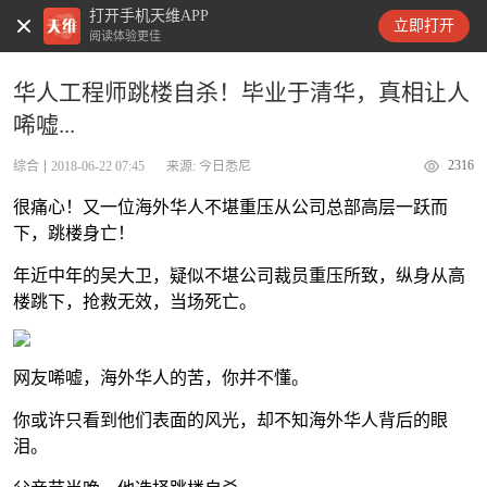
打开手机天维APP
天维新闻
立即打开
阅读体验更佳
华人工程师跳楼自杀！毕业于清华，真相让人
唏嘘...
2316
综合
2018-06-22 07:45
来源: 今日悉尼
很痛心！又一位海外华人不堪重压从公司总部高层一跃而
下，跳楼身亡！
年近中年的吴大卫，疑似不堪公司裁员重压所致，纵身从高
楼跳下，抢救无效，当场死亡。
网友唏嘘，海外华人的苦，你并不懂。
你或许只看到他们表面的风光，却不知海外华人背后的眼
泪。