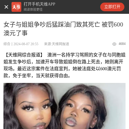
打开手机天维APP
天维新闻
立即打开
阅读体验更佳
女子与姐姐争吵后猛踩油门致其死亡 被罚600
澳元了事
4684
综合
2024-08-07 20:55
来源:天维网报道
【天维网综合报道】 澳洲一名持学习驾照的女子在与同胞姐
姐发生争吵后，加速开车导致姐姐倒在路上死去，她则离开
现场。最近这宗案件在法庭宣判，她被法庭处以600澳元罚
款，免于坐牢，当天就获得自由。