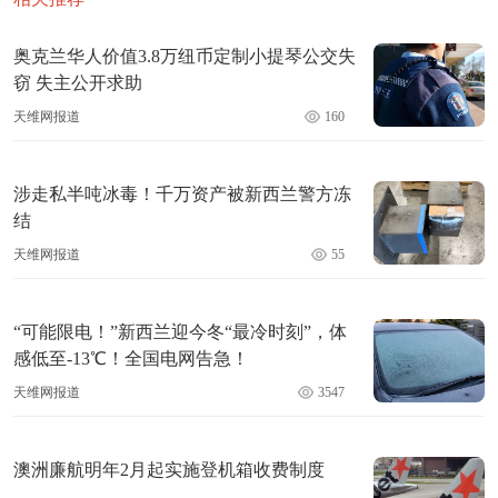
奥克兰华人价值3.8万纽币定制小提琴公交失
窃 失主公开求助
天维网报道
160
涉走私半吨冰毒！千万资产被新西兰警方冻
结
天维网报道
55
“可能限电！”新西兰迎今冬“最冷时刻”，体
感低至-13℃！全国电网告急！
天维网报道
3547
澳洲廉航明年2月起实施登机箱收费制度