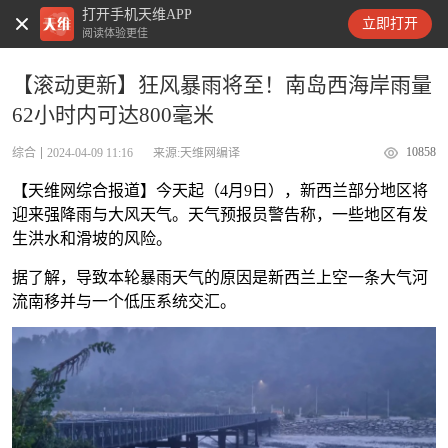
打开手机天维APP
天维新闻
立即打开
阅读体验更佳
【滚动更新】狂风暴雨将至！南岛西海岸雨量
62小时内可达800毫米
10858
综合
2024-04-09 11:16
来源:天维网编译
【天维网综合报道】今天起（4月9日），新西兰部分地区将
迎来强降雨与大风天气。天气预报员警告称，一些地区有发
生洪水和滑坡的风险。
据了解，导致本轮暴雨天气的原因是新西兰上空一条大气河
流南移并与一个低压系统交汇。