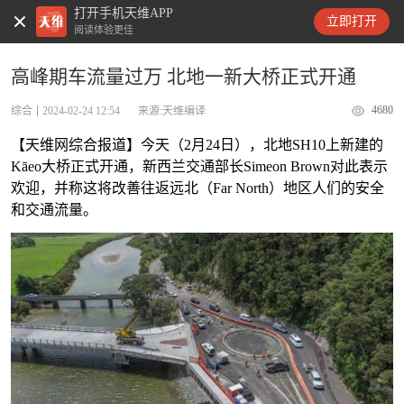
打开手机天维APP
天维新闻
立即打开
阅读体验更佳
高峰期车流量过万 北地一新大桥正式开通
4680
综合
2024-02-24 12:54
来源:天维编译
【天维网综合报道】今天（2月24日），北地SH10上新建的
Kāeo大桥正式开通，新西兰交通部长Simeon Brown对此表示
欢迎，并称这将改善往返远北（Far North）地区人们的安全
和交通流量。