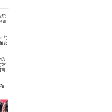
全职
题课
ch的
后给女
小的
时常
很可
伴孩