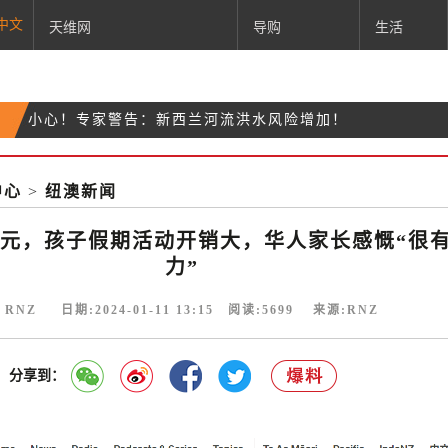
中文
天维网
导购
生活
小心！专家警告：新西兰河流洪水风险增加！
勒紧腰带！大数据揭示新西兰人消费习惯变化
奥克兰南区突发车祸！大量越野摩托车聚集...
中心
>
纽澳新闻
欠缴罚金110纽币 奥克兰市议会车辆被法院扣押
元，孩子假期活动开销大，华人家长感慨“很
力”
 RNZ 日期:2024-01-11 13:15 阅读:
5699
来源:RNZ
分享到：