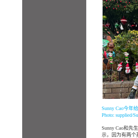
Sunny Ca
Photo: supplied/S
Sunny Cao
示，因为有两个