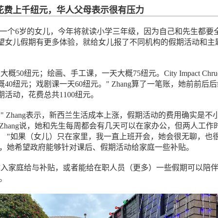
花费上千纽元，华人父母表示很有压力
Zhang有一个6岁的女儿，今年将就读小学三年级，因为自己和先生都要
望女儿假期有更多体验，就给女儿报了不同机构的假期活动和主
概50纽元；绘画、手工课，一天大概75纽元。City Impact Chru
40纽元；戏剧课一天60纽元。" Zhang算了一笔账，她前前后
期活动，花费总共1100纽元。
" Zhang表示，新西兰生活成本上涨，假期活动的费用确实是不
Zhang说，她和先生每周都会有几天可以在家办公，但两人工作
。 "如果（女儿）只在家里，我一直上班开会，她会很无聊，也
g表示，她希望政府能够针对课后、假期活动给家庭一些补贴。
收入家庭给与补贴，或者能给在职人员（更多）一些假期可以陪
示。