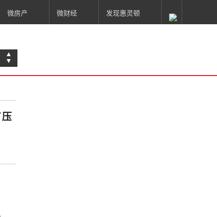
微房产
微财经
发现惠灵顿
▲
▼
有压