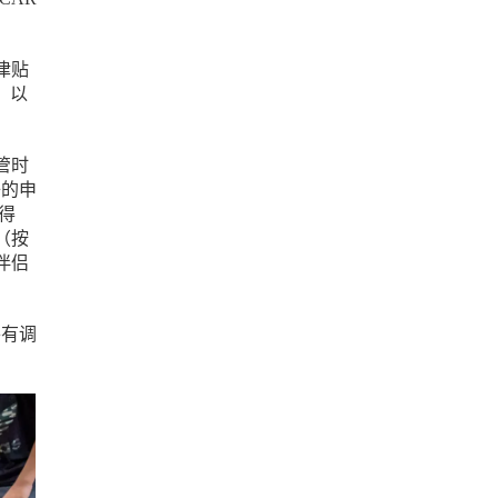
津贴
，以
管时
子的申
得
（按
伴侣
平有调