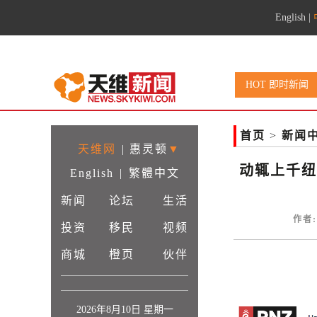
English
|
HOT 即时新闻
首页
>
新闻
天维网
|
惠灵顿
▼
动辄上千纽
English
|
繁體中文
新闻
论坛
生活
作者:
投资
移民
视频
商城
橙页
伙伴
2026年8月10日 星期一