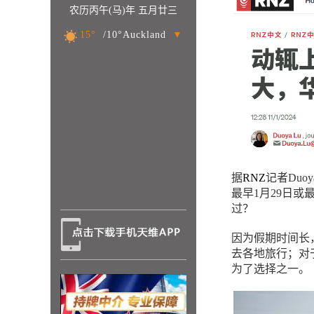
农历丙午(马)年 五月廿三
15°
/10°Auckland
▼
据
RNZ
记者Duo
最早1月29日或
过？
因为假期时间长
去各地旅行；对
为了选择之一。