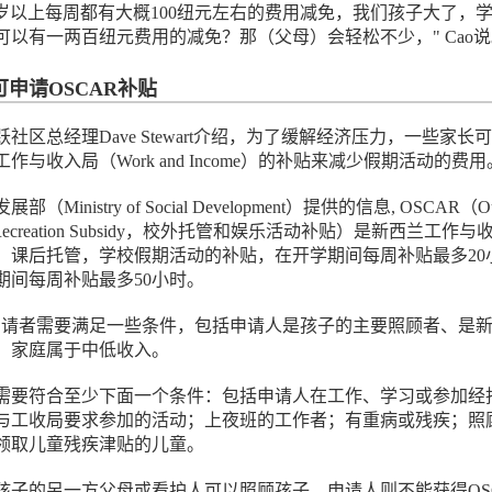
3岁以上每周都有大概100纽元左右的费用减免，我们孩子大了，
可以有一两百纽元费用的减免？那（父母）会轻松不少，" Cao
申请OSCAR补贴
社区总经理Dave Stewart介绍，为了缓解经济压力，一些家长
作与收入局（Work and Income）的补贴来减少假期活动的费用
inistry of Social Development）提供的信息, OSCAR（Out
 and Recreation Subsidy，校外托管和娱乐活动补贴）是新西兰工作
、课后托管，学校假期活动的补贴，在开学期间每周补贴最多20
期间每周补贴最多50小时。
的申请者需要满足一些条件，包括申请人是孩子的主要照顾者、是
、家庭属于中低收入。
需要符合至少下面一个条件：包括申请人在工作、学习或参加经
与工收局要求参加的活动；上夜班的工作者；有重病或残疾；照
领取儿童残疾津贴的儿童。
孩子的另一方父母或看护人可以照顾孩子，申请人则不能获得OS