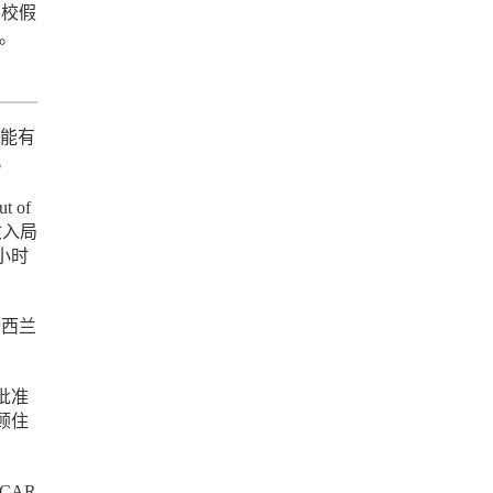
学校假
说。
可能有
。
 of
与收入局
小时
新西兰
批准
顾住
CAR