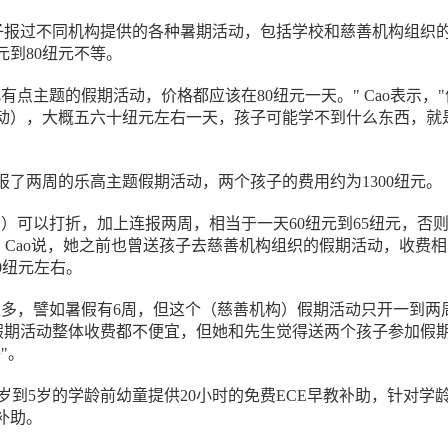
孩子报过不同机构提供的各种暑期活动，包括学校和慈善机构组织
元到80纽元不等。
有点主题的假期活动，价格都应该在80纽元一天。" Cao表示，
动），大概五六十纽元左右一天，孩子可能学不到什么东西，就
报了两周的乐高主题假期活动，两个孩子的费用约为1300纽元。
名）可以打折，加上连报两周，相当于一天60纽元到65纽元，否
" Cao说，她之前也曾送孩子去慈善机构组织的假期活动，收费
0纽元左右。
很多，譬如暑假有6周，但这个（慈善机构）假期活动只开一到两
然假期活动整体收费都不便宜，但她和先生觉得送两个孩子参加假
"。
3岁到5岁的学龄前幼童提供20小时的免费ECE早教补助，针对学
补助。