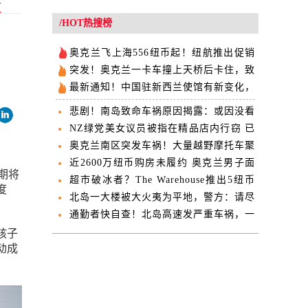
/HOT热搜榜
奥克兰飞上海556纽币起！纽航推出促销
活动
突发！奥克兰一卡车撞上天桥后卡住，致
道路关闭！
最新通知！中国驻新西兰使馆有新变化，
办证别去错地方了！
悲剧！南岛致命车祸原因揭露：或因没看
到Stop标识
NZ绿党美女议员被指在精品店内行窃 已
被停职
奥克兰南区突发车祸！大量越野摩托车聚
集...
近2600万纽币购房未履约 奥克兰男子面
学期将
临巨额索赔
超市破冰者？The Warehouse推出5纽币
度
一打鸡蛋
北岛一大楼被大火夷为平地，警方：请尽
量避开该地区！
通勤者快自查！北岛高速发严重车祸，一
重要路段关闭！
孩子
动成