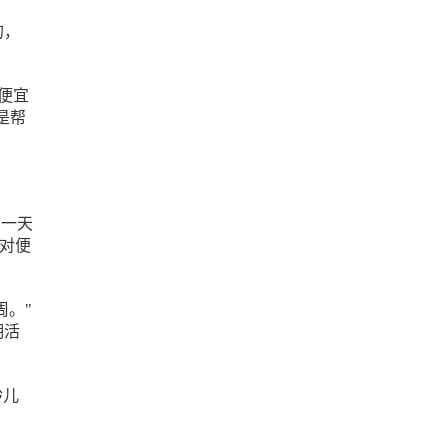
的，
"便宜
是帮
则一天
相对便
周。"
期活
龄儿