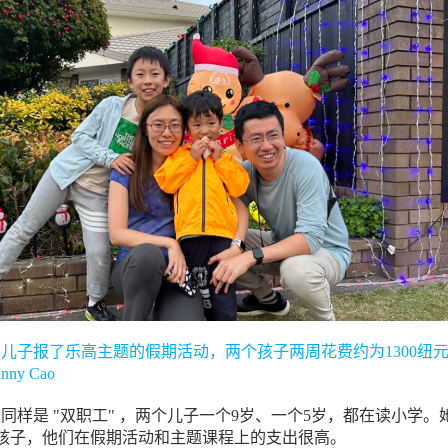
o今年给儿子报了乐高主题的假期活动，两个孩子两周花费约为1300纽
unny Cao
和先生同样是 "双职工" ，两个儿子一个9岁、一个5岁，都在读小学。
孩子，他们在假期活动和主题课程上的支出很高。