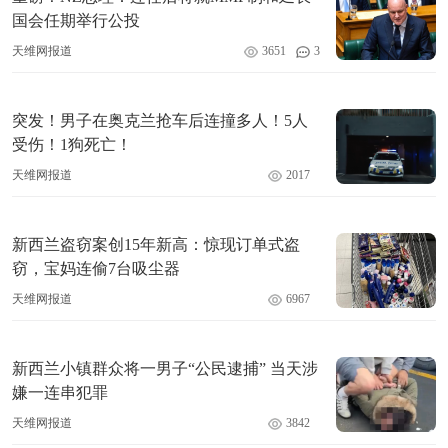
国会任期举行公投
天维网报道
3651
3
突发！男子在奥克兰抢车后连撞多人！5人
受伤！1狗死亡！
天维网报道
2017
新西兰盗窃案创15年新高：惊现订单式盗
窃，宝妈连偷7台吸尘器
天维网报道
6967
新西兰小镇群众将一男子“公民逮捕” 当天涉
嫌一连串犯罪
天维网报道
3842