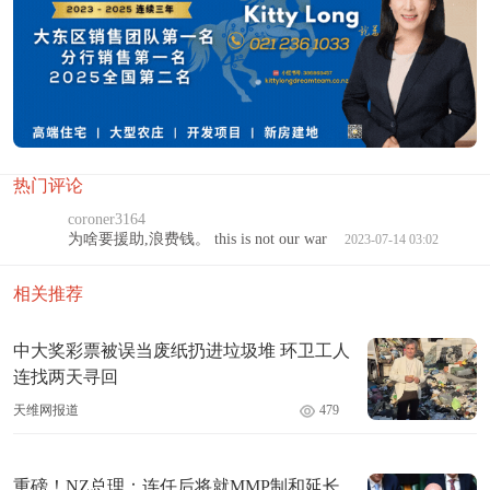
热门评论
coroner3164
为啥要援助,浪费钱。 this is not our war
2023-07-14 03:02
相关推荐
中大奖彩票被误当废纸扔进垃圾堆 环卫工人
连找两天寻回
天维网报道
479
重磅！NZ总理：连任后将就MMP制和延长