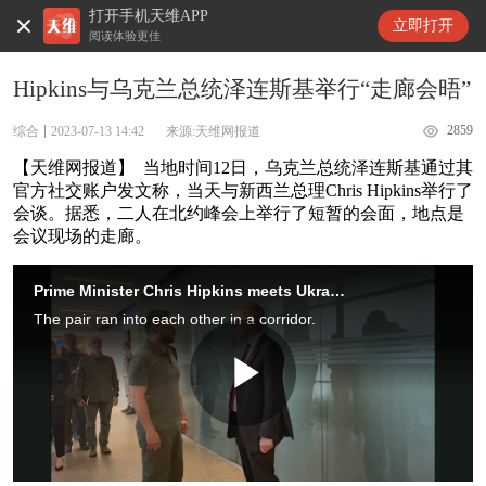
打开手机天维APP
天维新闻
立即打开
阅读体验更佳
Hipkins与乌克兰总统泽连斯基举行“走廊会晤”
2859
综合
2023-07-13 14:42
来源:天维网报道
【天维网报道】 当地时间12日，乌克兰总统泽连斯基通过其
官方社交账户发文称，当天与新西兰总理Chris Hipkins举行了
会谈。据悉，二人在北约峰会上举行了短暂的会面，地点是
会议现场的走廊。