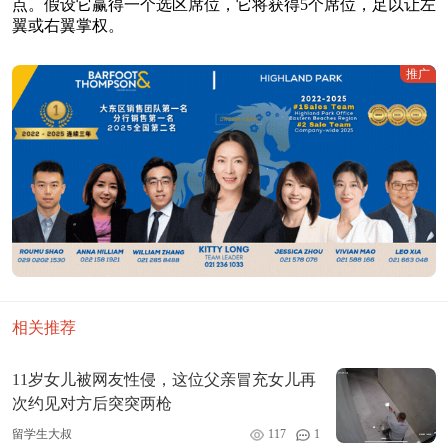
点。假设它赢得一个选区席位，它将获得5个席位，足以让左
翼或右翼掌权。
推广
相关推荐
11岁女儿被网友性侵，这位父亲冒充女儿再
次约见对方后突突两枪
留学生大叔
117
1