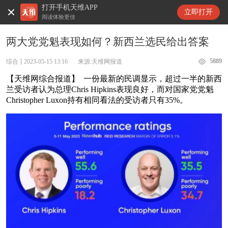
打开手机天维APP
天维新闻
立即打开
阅读体验更佳
两大党党魁表现如何？新西兰选民给出答案
5889
综合
2023-05-15 13:16
来源:天维网报道
【天维网综合报道】 一份最新的民调显示，超过一半的新西
兰受访者认为总理Chris Hipkins表现良好，而对国家党党魁
Christopher Luxon持有相同看法的受访者只有35%。