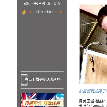
农历丙午(马)年 五月廿九
14°
/3°Auckland
▼
被害新西兰男子Andr
据美国当地媒体SVI
发时他与同是新西兰