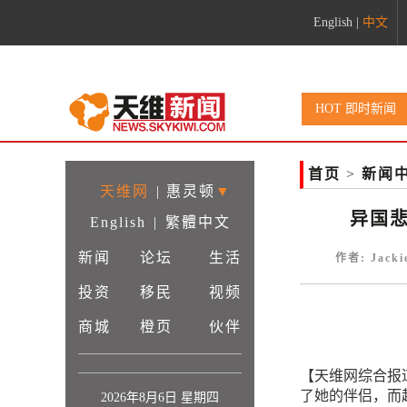
English
|
中文
HOT 即时新闻
首页
>
新闻
天维网
|
惠灵顿
▼
异国
English
|
繁體中文
新闻
论坛
生活
作者: Jack
投资
移民
视频
商城
橙页
伙伴
【天维网综合报
了她的伴侣，而
2026年8月6日 星期四