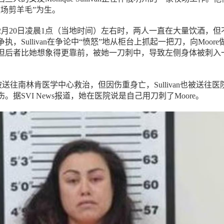
牧场剪羊毛”为生。
2月20日凌晨1点（当地时间）左右时，两人一直在大量饮酒，但
，Sullivan在争论中“愤怒”地从柜台上抓起一把刀，向Moore
但后者比她想象得更靠前，被她一刀刺中，导致左侧身体被刺入
e被送往南林肯医学中心救治，但因伤重身亡，Sullivan也被送往医
。据SVI News报道，她在医院说是自己用刀刺了Moore。