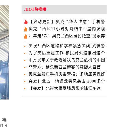
/HOT热搜榜
【滚动更新】奥克兰华人注意：手机警
报！滑坡风险增加
奥克兰西区11小时对峙结束：屋内发现
一死亡男子
四年淹5次！奥克兰西区居民绝望“抛家弃
房”
突发！西区道路和学校紧急关闭 武装警
察正在行动
为了灾后重建工作 移民局火速推出这个
新工签
中方发布关于政治解决乌克兰危机的中国
立场
菲警方：枪杀新西兰游客的嫌疑人自首
奥克兰发布手机灾害警报：多地居民做好
疏散准备
突发！北岛一地遭龙卷风袭击 2000多个
家庭断电
【突发】北岸大桥受强风影响降低车速
，事
他们以