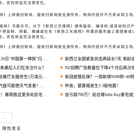
用，否则将追究法律责任。
天维网》上转载的新闻，版权归新闻原信源所有，新闻内容并不代表本网立场
兰天维网》书面许可，对于《新西兰天维网》拥有版权、编译和/或其他知识
不得复制、转载、摘编或在非《新西兰天维网》所属的服务器上做镜像或
用，否则将追究法律责任。
天维网》上转载的新闻，版权归新闻原信源所有，新闻内容并不代表本网立场
神探”归来，超大屏幕IMAX实力诠释狄仁杰风采！
新西兰全国紧急状态再延长7天 发起全球
旋来袭后人们在关注什么？
NZ招聘广告数量在下降4个月后再次
餐厅女服务生1万澳元小费
新冠疫情反弹？一周新增9100例+40例死亡
使天气变差！暴雨致多处民宅被淹
昨夜，基督城发生3.3级地震！
米！暴雨致这里多处民宅被淹
血亏超700万！前总理John Key豪宅成交价公布：1630万纽
、理性发言