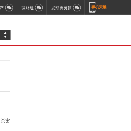
产
微财经
发现惠灵顿
▲
▼
刀杀害