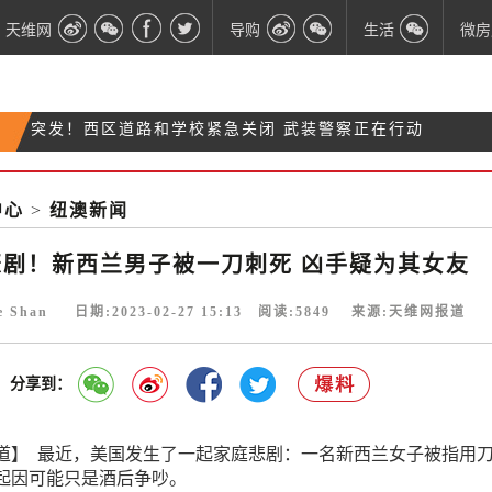
天维网
导购
生活
微房
国家党呼吁大改移民政策：立刻取消中位数工资变
央行加息之后，经济学家赞许行长“毫不慌张，坚持到
化！
昨夜，基督城发生3.3级地震！
底”
中心
>
纽澳新闻
突发！西区道路和学校紧急关闭 武装警察正在行动
悲剧！新西兰男子被一刀刺死 凶手疑为其女友
ie Shan 日期:2023-02-27 15:13 阅读:
5849
来源:天维网报道
分享到：
道】 最近，美国发生了一起家庭悲剧：一名新西兰女子被指用
起因可能只是酒后争吵。