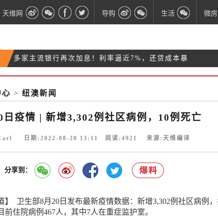
天维网
导购
生活
微房
多家主流银行再次加息！利率逼近7%，还贷成本暴
新西兰贫困家庭的儿童生而多艰 5岁以下的孩子尤其
涨！
昨夜奥克兰至少7家店遭洗劫 其中一家店是第8次遭
可怜
中心
>
纽澳新闻
通勤者注意！惠灵顿今日有游行，部分道路封闭
难
0日疫情 | 新增3,302例社区病例，10例死亡
Carl 日期:2022-08-20 13:11 阅读:
4921
来源:天维编译
分享到：
】 卫生部8月20日发布最新疫情数据：新增3,302例社区病例
目前住院病例467人，其中7人在重症监护室。