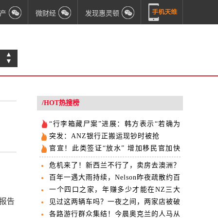
产
微财经
发现惠灵顿
▲
▼
/HOT热搜榜
“行李箱藏尸案”进展：韩方表示“若确为
疑犯，将按流程引渡”
突发：ANZ银行正搬运现钞时被抢
官宣！此类签证“放水” 增加移民官加快
办理速度
危机来了！新西兰不行了，卖房去澳洲？
太天真！
百年一遇大雨持续，Nelson昨夜疏散约百
次
一个四口之家，年赚多少才能在NZ三大
，报告
城过得舒适
见过这两辆车吗？一夜之间，两家店被破
门而入
各路游行群众集结！今晨奥克兰的人马从