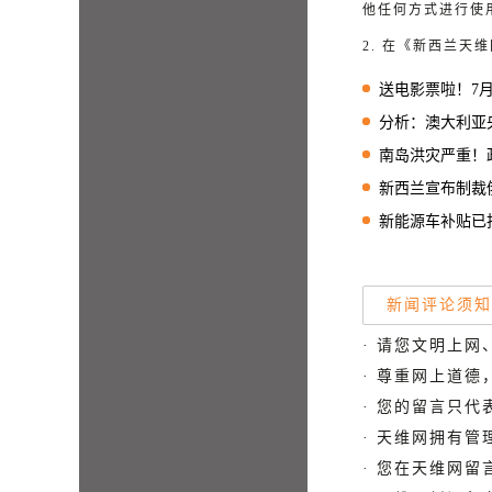
他任何方式进行使
2. 在《新西兰
送电影票啦！7月26日“中国第一
分析：澳大利亚央
南岛洪灾严重！政
新西兰宣布制裁俄罗
新能源车补贴已批准近
新闻评论须知
· 请您文明上网
· 尊重网上道
· 您的留言只
· 天维网拥有
· 您在天维网