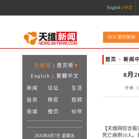
English
|
中文
HOT 即时新闻
首页
>
新闻
天维网
|
惠灵顿
▼
8月2
English
|
繁體中文
新闻
论坛
生活
作者: 
投资
移民
视频
商城
橙页
伙伴
【天维网综合报道
死亡病例10人。
2026年8月7日 星期五