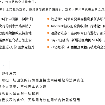
用，否则将追究法律责任。
天维网》上转载的新闻，版权归新闻原信源所有，新闻内容并不代表本网立场
神探”归来，超大屏幕IMAX实力诠释狄仁杰风采！
澳总理：将调查莫里森秘密兼任多职
行的利率策略弄错了吗？
Kiwibank被政府全资收购！行动党：纯属浪费纳税人
府继续拨款支持当地社区
通勤者注意！惠灵顿今日有游行，部分道路封
斯在乌被占领土安置的官员
8月22日疫情 | 新增社区病例2706例、死亡病例
2万份 国家党指其“劫贫济富”
21亿纽币！新西兰这家银行被政府全资收
、理性发言
德，承担一切因您的行为而直接或间接引起的法律责任
代表个人意见，不代表本站立场
管理笔名和留言的一切权利
留言板发表的言论，天维网有权在网站内转载或引用