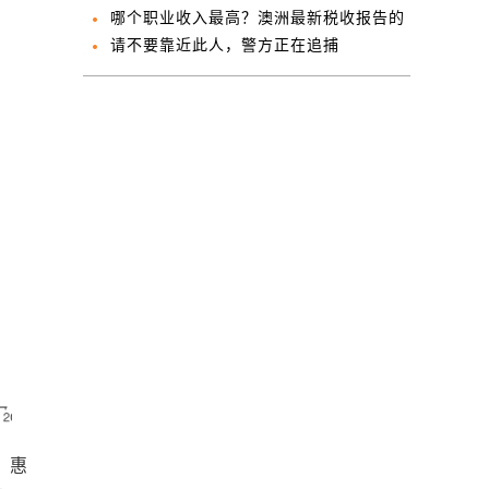
北岸浩浩荡荡南下
哪个职业收入最高？澳洲最新税收报告的
五大看点
请不要靠近此人，警方正在追捕
人，惠