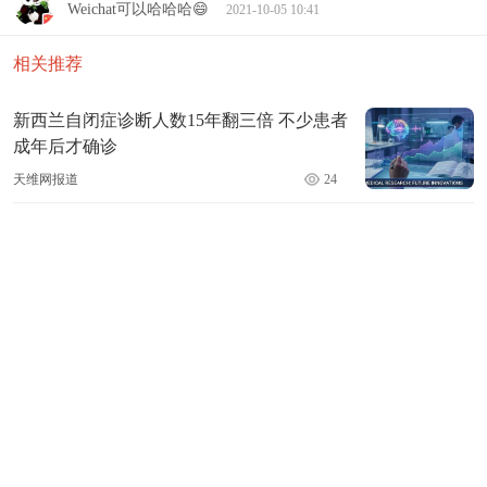
Weichat可以哈哈哈😄
2021-10-05 10:41
相关推荐
新西兰自闭症诊断人数15年翻三倍 不少患者
成年后才确诊
天维网报道
24
澳洲真相？超12万人无家可归！近17万人排
队等候公屋
华人瞰世界
135
租客在上锁柜子里发现遗像吓哭 房东曾称就
爱租给男生
津云新闻
135