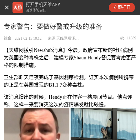
打开手机天维APP
天维新闻
立即打开
阅读体验更佳
专家警告：要做好警戒升级的准备
11839
综合
2021-02-15 10:12
来源:天维网编译Newshub
【天维网援引Newshub消息】今晨，政府宣布新的社区病例
为英国变种毒株之后，建模专家Shaun Hendy督促要考虑更严
格的限制措施。
卫生部昨天连夜完成了基因测序检测，证实本次病例所携带
的正是在英国发现的B1.1.7变种毒株。
该消息爆出的时候，Hendy正在作客一档晨间节目。他点评
称，这样一来要消灭这次的疫情爆发就比较慢。