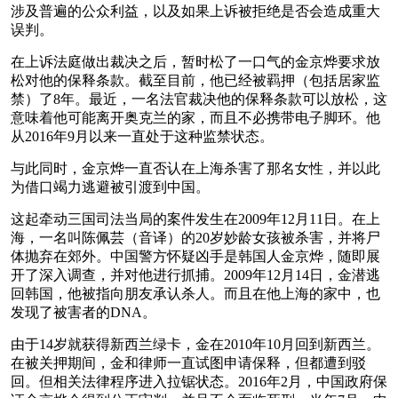
涉及普遍的公众利益，以及如果上诉被拒绝是否会造成重大
误判。
在上诉法庭做出裁决之后，暂时松了一口气的金京烨要求放
松对他的保释条款。截至目前，他已经被羁押（包括居家监
禁）了8年。最近，一名法官裁决他的保释条款可以放松，这
意味着他可能离开奥克兰的家，而且不必携带电子脚环。他
从2016年9月以来一直处于这种监禁状态。
与此同时，金京烨一直否认在上海杀害了那名女性，并以此
为借口竭力逃避被引渡到中国。
这起牵动三国司法当局的案件发生在2009年12月11日。在上
海，一名叫陈佩芸（音译）的20岁妙龄女孩被杀害，并将尸
体抛弃在郊外。中国警方怀疑凶手是韩国人金京烨，随即展
开了深入调查，并对他进行抓捕。2009年12月14日，金潜逃
回韩国，他被指向朋友承认杀人。而且在他上海的家中，也
发现了被害者的DNA。
由于14岁就获得新西兰绿卡，金在2010年10月回到新西兰。
在被关押期间，金和律师一直试图申请保释，但都遭到驳
回。但相关法律程序进入拉锯状态。2016年2月，中国政府保