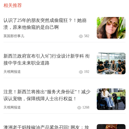
相关推荐
认识了25年的朋友突然成偷窥狂？！她崩
溃，原来他偷窥的是自己啊
英国那些事儿
582
新西兰政府宣布引入9门行业设计新学科 衔
接中学生未来职业道路
天维网报道
192
注意！新西兰将推出“服务犬身份证”！减少
误认宠物，保障残障人士出行权益！
天维网报道
1268
澳洲老干妈辣椒油产品紧急召回! 网友：放