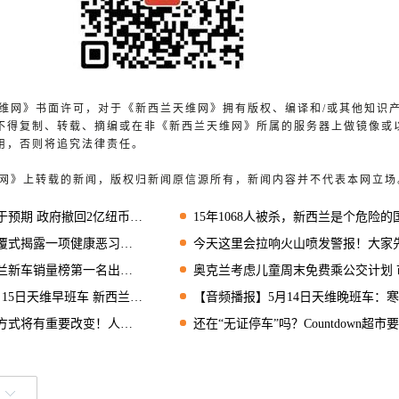
兰天维网》书面许可，对于《新西兰天维网》拥有版权、编译和/或其他知识
不得复制、转载、摘编或在非《新西兰天维网》所属的服务器上做镜像或
用，否则将追究法律责任。
天维网》上转载的新闻，版权归新闻原信源所有，新闻内容并不代表本网立场
预期 政府撤回2亿纽币拨款
15年1068人被杀，新西兰是个危险的国家吗
露一项健康恶习！好多人都有……
今天这里会拉响火山喷发警报！大家先别慌…
车销量榜第一名出现安全隐患
奥克兰考虑儿童周末免费乘公交计划 市长力
班车 新西兰人这么爱喝咖啡，原来是因为...
【音频播报】5月14日天维晚班车：寒心！有人利用恐袭死者骗
将有重要改变！人人可参与
还在“无证停车”吗？Countdown超市要严