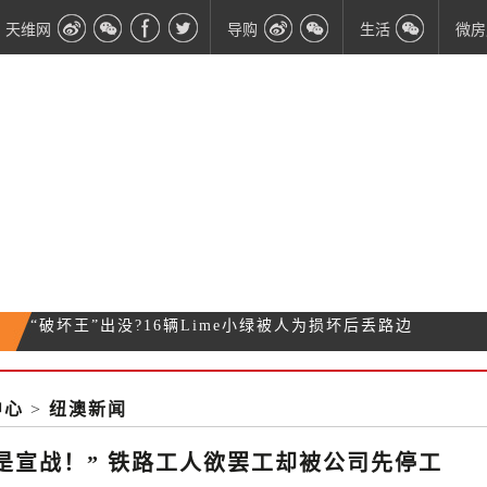
天维网
导购
生活
微房
新西兰本土著名男明星死亡 曾出演全国超火肥皂剧
廉价加油站来了！油价超低：91号油只要$1.899/升
网红城市来了!惠灵顿-重庆文化旅游嘉年华正式揭
中心
>
纽澳新闻
“破坏王”出没?16辆Lime小绿被人为损坏后丢路边
幕
是宣战！” 铁路工人欲罢工却被公司先停工