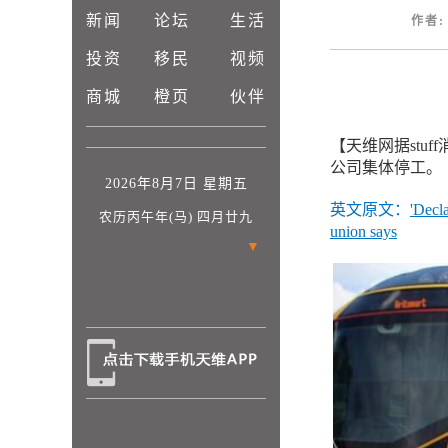
新闻
论坛
生活
作者: 
投资
移民
视频
商城
橙页
伙伴
【天维网据stu
公司集体停工。
2026年8月7日 星期五
英文原文：
'Decla
农历丙午年(马) 四月廿九
union says
▼