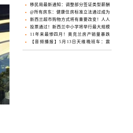
是富人
移民局最新通知：调整部分签证类型薪酬
要求
@所有房东：健康住房标准立法通过成为
法律！
新西兰超市购物方式将有重要改变！人人
可参与
投票通过！新西兰中小学将举行最大规模
罢工
11年来最惨四月！奥克兰房产销量暴跌
16.3%
【音频播报】5月13日天维晚班车：震
惊！新西兰小学近半孩子遭欺凌