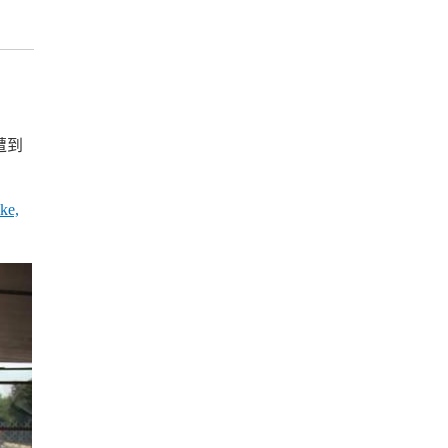
遭到
ike,