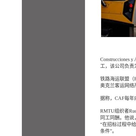
Construccion
工，该公司负责为A
铁路海运联盟（
奥克兰客运网络
据称，CAF每年
RMTU组织者Ru
同工同酬。他说
“在招标过程中
条件”。