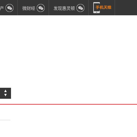
产
微财经
发现惠灵顿
▲
▼