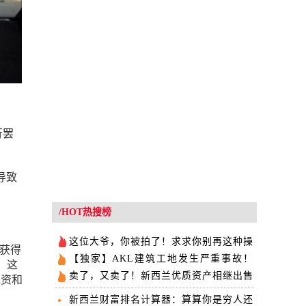
举行罢
导致
/HOT热搜榜
这位大爷，你被拍了！求求你别再这种操
了获得
作了！
【独家】AKL建筑工地发生严重事故！
，这
一名中国工人死亡
卖了，又卖了！新西兰优质资产相继出售
工资和
新西兰财富排名计算器：算算你是穷人还