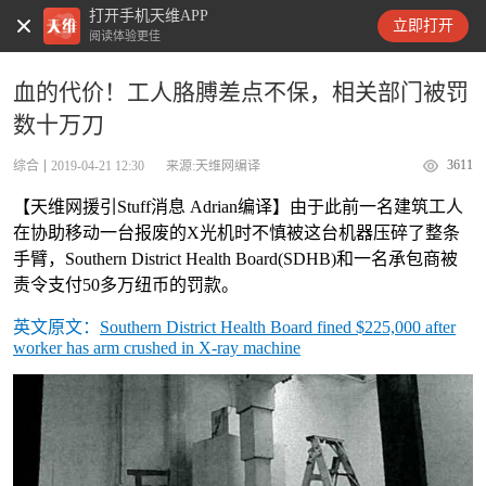
打开手机天维APP
天维新闻
立即打开
阅读体验更佳
血的代价！工人胳膊差点不保，相关部门被罚
数十万刀
3611
综合
2019-04-21 12:30
来源:天维网编译
【天维网援引Stuff消息 Adrian编译】由于此前一名建筑工人
在协助移动一台报废的X光机时不慎被这台机器压碎了整条
手臂，Southern District Health Board(SDHB)和一名承包商被
责令支付50多万纽币的罚款。
英文原文：
Southern District Health Board fined $225,000 after
worker has arm crushed in X-ray machine