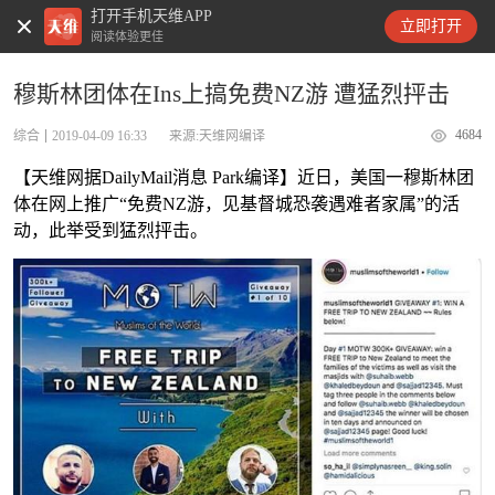
打开手机天维APP
天维新闻
立即打开
阅读体验更佳
穆斯林团体在Ins上搞免费NZ游 遭猛烈抨击
4684
综合
2019-04-09 16:33
来源:天维网编译
【天维网据DailyMail消息 Park编译】近日，美国一穆斯林团
体在网上推广“免费NZ游，见基督城恐袭遇难者家属”的活
动，此举受到猛烈抨击。