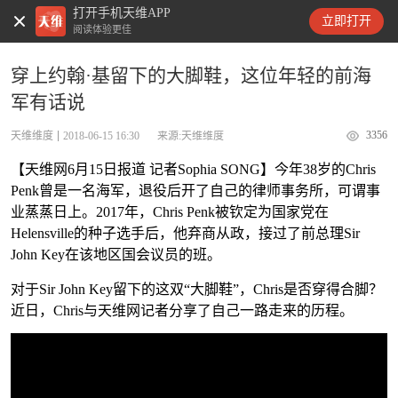
打开手机天维APP
天维新闻
立即打开
阅读体验更佳
穿上约翰·基留下的大脚鞋，这位年轻的前海
军有话说
3356
天维维度
2018-06-15 16:30
来源:天维维度
【天维网6月15日报道 记者Sophia SONG】今年38岁的Chris
Penk曾是一名海军，退役后开了自己的律师事务所，可谓事
业蒸蒸日上。2017年，Chris Penk被钦定为国家党在
Helensville的种子选手后，他弃商从政，接过了前总理Sir
John Key在该地区国会议员的班。
对于Sir John Key留下的这双“大脚鞋”，Chris是否穿得合脚？
近日，Chris与天维网记者分享了自己一路走来的历程。